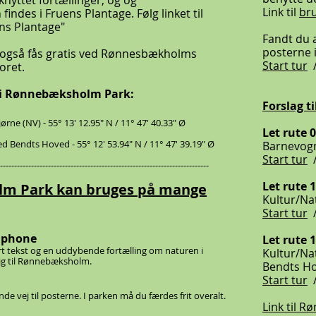
knyttet fortællinger, og og
Link til
br
indes i Fruens Plantage. Følg linket til
uens Plantage"
Fandt du al
posterne 
n også fås gratis ved Rønnesbækholms
Start tur
oret.
en i Rønnebæksholm Park:
Forslag ti
ne (NV) - 55° 13' 12.95" N / 11° 47' 40.33" Ø
Let rute 0
ed Bendts Hoved - 55° 12' 53.94" N / 11° 47' 39.19" Ø
Barnevogn
Start tur
--------------------------------------------------------------------------
Let rute 
olm Park kan bruges på mange
Kultur/Na
Start tur
 iphone
Let rute 
t tekst og en uddybende fortælling om naturen i
Kultur/Na
sig til Rønnebæksholm.
Bendts H
Start tur
de vej til posterne. I parken må du færdes frit overalt.
Link til 