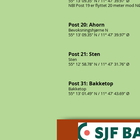
55° 13' 09.35" N / 11° 47' 39.97" Ø
NB! Post 19 er flyttet 20 meter mod N
Post 20: Ahorn
Bevoksningshjørne N
55° 13' 09.35" N / 11° 47' 39.97" Ø
Post 21: Sten
Sten
55° 12' 58.78" N / 11° 47' 31.76" Ø
Post 31: Bakketop
Bakketop
55° 13' 01.49" N / 11° 47' 43.69" Ø