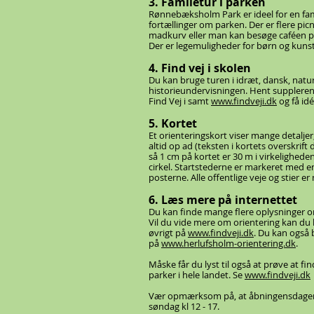
3. Famlietur i parken
Rønnebæksholm Park er ideel for en fa
fortællinger om parken. Der er flere pi
madkurv eller man kan besøge caféen p
Der er legemuligheder for børn og kunsto
4. Find vej i skolen
Du kan bruge turen i idræt, dansk, naturf
historieundervisningen. Hent supplere
Find Vej i samt
www.findveji.dk
og få idé
5. Kortet
Et orienteringskort viser mange detalje
altid op ad (teksten i kortets overskrif
så 1 cm på kortet er 30 m i virkelighed
cirkel. Startstederne er markeret med en
posterne. Alle offentlige veje og stier e
6. Læs mere på internettet
Du kan finde mange flere oplysninge
Vil du vide mere om orientering kan d
øvrigt på
www.findveji.dk
. Du kan også
på
www.herlufsholm-orientering.dk
.
Måske får du lyst til også at prøve at fi
parker i hele landet. Se
www.findveji.dk
Vær opmærksom på, at åbningensdagene
søndag kl 12 - 17.