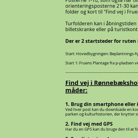
Posterne 1-10, som også har til
orienteringsposterne 21-30 kan f
folder og kort til "Find vej i Fr
Turfolderen kan i åbningstide
billetskranke eller på turistkont
Der er 2 startsteder for rut
Start: Hovedbygningen: Beplantnings-hjør
Start 1: Fruens Plantage fra p-pladsen v
-----------------------------------------------------------
Find vej i Rønnebæksh
måder:
1. Brug din smartphone eller
Ved hver post kan du downloade en kor
parken og kulturhistorien, der knytter 
2. Find vej med GPS
Har du en GPS kan du bruge den til at fin