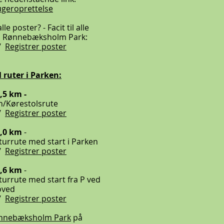
ugeroprettelse
le poster? - Facit til alle
i Rønnebæksholm Park:
/
Registrer poster
l ruter i Parken:
,5 km -
/Kørestolsrute
/
Registrer poster
1,0 km
-
turrute med start i Parken
/
Registrer poster
1,6 km
-
turrute med start fra P ved
oved
/
Registrer poster
Rønnebæksholm Park
på