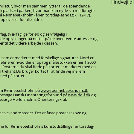
Findveji.d
milietur, hvor man sammen lytter til de spændende
cnicpladser i parken, hvor man kan nyde sin medbragte
å Rønnebæksholm (åben torsdag-søndag kl. 12-17).
plevelser for alle aldre.
ag, tværfaglige forløb og selvfølgelig i
nde oplysninger på nettet på de ovenævnte adresser og
er til det videre arbejde i klassen.
r, som er markeret med forskellige signaturer. Nord er
t definerer hvad der er op) og målestokken er her 1:3000
en. Posterne du skal finde på kortet er markeret med en
 trekant.Du bruger kortet til at finde vej mellem
r med på kortet.
r om Rønnebæksholm på
www.roennebaeksholm.dk
u besøge Dansk Orienteringsforbund på
www.do-f.dk
og i
 besøge Herlufsholms Orienteringsklub
nde vej andre steder. Der er faste poster i skove og
 for Rønnebæksholms kunstudstillinger er torsdag-