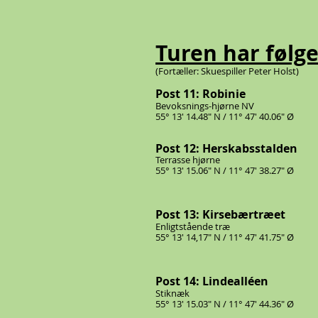
Turen har følg
(Fortæller: Skuespiller Peter Holst)
Post 11: Robinie
Bevoksnings-hjørne NV
55° 13' 14.48" N / 11° 47' 40.06" Ø
Post 12: Herskabsstalden
Terrasse hjørne
55° 13' 15.06" N / 11° 47' 38.27" Ø
Post 13: Kirsebærtræet
Enligtstående træ
55° 13' 14,17" N / 11° 47' 41.75" Ø
Post 14: Lindealléen
Stiknæk
55° 13' 15.03" N / 11° 47' 44.36" Ø