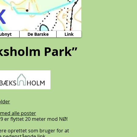
ubnyt
De Barske
Link
ksholm Park”
older
 med alle poster
19 er flyttet 20 meter mod NØ!
ære oprettet som bruger for at
e nedenstående link.