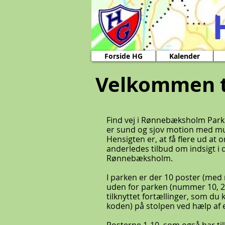
Forside HG
Kalender
Velkommen ti
Find vej i Rønnebæksholm Park 
er sund og sjov motion med mul
Hensigten er, at få flere ud at 
anderledes tilbud om indsigt i 
Rønnebæksholm.
I parken er der 10 poster (med
uden for parken (nummer 10, 21 
tilknyttet fortællinger, som du 
koden) på stolpen ved hælp af 