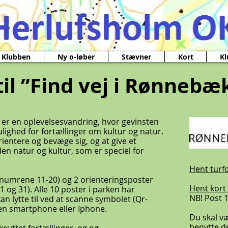
Klubben
Ny o-løber
Stævner
Kort
Kl
l ”Find vej i Rønnebæ
er en oplevelsesvandring, hvor gevinsten
ighed for fortællinger om kultur og natur.
orientere og bevæge sig, og at give et
den natur og kultur, som er speciel for
Hent turf
 numrene 11-20) og 2 orienteringsposter
Hent kort
og 31). Alle 10 poster i parken har
NB! Post 
kan lytte til ved at scanne symbolet (Qr-
en smartphone eller Iphone.
Du skal v
benytte d