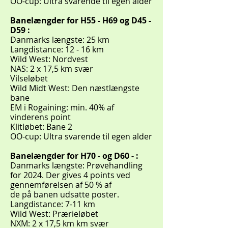
OO-cup: Ultra svarende til egen alder
Banelængder for H55 - H69 og D45 -
D59 :
Danmarks længste: 25 km
Langdistance: 12 - 16 km
Wild West: Nordvest
NAS: 2 x 17,5 km svær
Vilseløbet
Wild Midt West: Den næstlængste
bane
EM i Rogaining: min. 40% af
vinderens point
Klitløbet: Bane 2
OO-cup: Ultra svarende til egen alder
Banelængder for H70 - og D60 - :
Danmarks længste: Prøvehandling
for 2024. Der gives 4 points ved
gennemførelsen af 50 % af
de på banen udsatte poster.
Langdistance: 7-11 km
Wild West: Prærieløbet
NXM: 2 x 17,5 km km svær