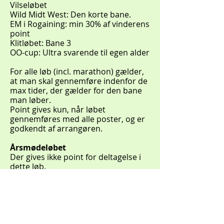
Vilseløbet
Wild Midt West: Den korte bane.
EM i Rogaining: min 30% af vinderens
point
Klitløbet: Bane 3
OO-cup: Ultra svarende til egen alder
For alle løb (incl. marathon) gælder,
at man skal gennemføre indenfor de
max tider, der gælder for den bane
man løber.
Point gives kun, når løbet
gennemføres med alle poster, og er
godkendt af arrangøren.
Årsmødeløbet
Der gives ikke point for deltagelse i
dette løb.
Diplom
De barske, som har opnået 9 point
eller flere, vil få overrakt diplom ved
årsmødet.