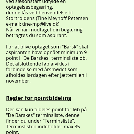
ved sæsonstart udfylde en
optagelsesbegæring,
denne fås ved henvendelse til
Stortroldens (Tine Meyhoff Petersen
e-mail:
tine-mp@live.dk
)
Når vi har modtaget din begæring
betragtes du som aspirant.
For at blive optaget som "Barsk" skal
aspiranten have opnået minimum 9
point i "De Barskes" terminslisteløb.
Det afsluttende løb afvikles i
forbindelse med årsmødet som
afholdes lørdagen efter Jættemilen i
november.
Regler for pointtildeling
Der kan kun tildeles point for løb på
"De Barskes" terminsliste, denne
finder du under "Terminsliste".
Terminslisten indeholder max 35
point.