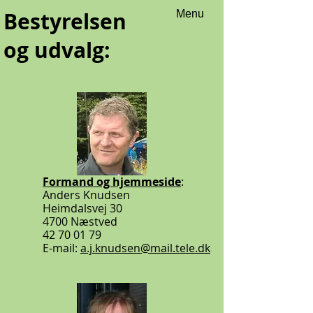
Bestyrelsen
Menu
og udvalg:
Formand og hjemmeside
:
Anders Knudsen
Heimdalsvej 30
4700 Næstved
42 70 01 79
E-mail:
a.j.knudsen@mail.tele.dk