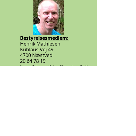
Bestyrelsesmedlem:
Henrik Mathiesen
Kuhlaus Vej 49
4700 Næstved
20 64 78 19
E-mail:
h-mathies@godmail.dk
Bestyrelsesmedlem og
træningsudvalg
Sebastian Hansen