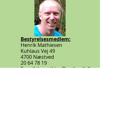
Bestyrelsesmedlem:
Henrik Mathiesen
Kuhlaus Vej 49
4700 Næstved
20 64 78 19
E-mail:
h-mathies@godmail.dk
Bestyrelsesmedlem og
træningsudvalg
Sebastian Hansen