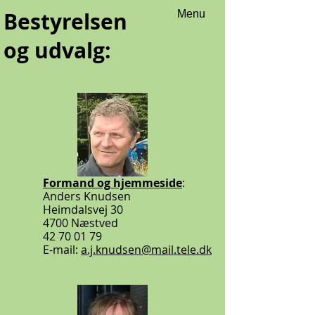
Bestyrelsen
Menu
og udvalg:
Formand og hjemmeside
:
Anders Knudsen
Heimdalsvej 30
4700 Næstved
42 70 01 79
E-mail:
a.j.knudsen@mail.tele.dk