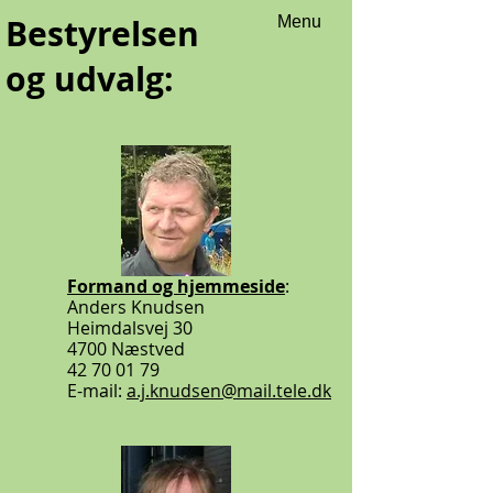
Bestyrelsen
Menu
og udvalg:
Formand og hjemmeside
:
Anders Knudsen
Heimdalsvej 30
4700 Næstved
42 70 01 79
E-mail:
a.j.knudsen@mail.tele.dk