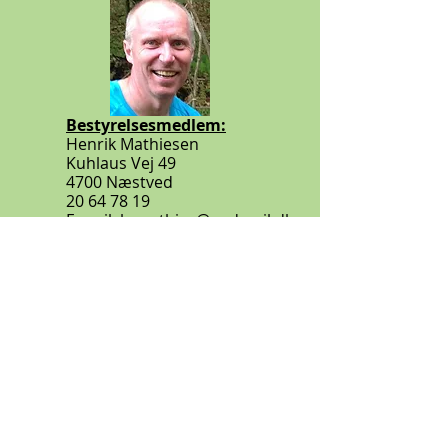
Bestyrelsesmedlem:
Henrik Mathiesen
Kuhlaus Vej 49
4700 Næstved
20 64 78 19
E-mail:
h-mathies@godmail.dk
Bestyrelsesmedlem og
træningsudvalg
Sebastian Hansen